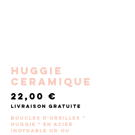
HUGGIE
CERAMIQUE
Prix
22,00 €
Livraison gratuite
Boucles d'oreilles "
HUGGIE " en acier
inoydable or ou