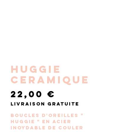
HUGGIE
CERAMIQUE
Prix
22,00 €
Livraison gratuite
Boucles d'oreilles "
HUGGIE " en acier
inoydable de couler