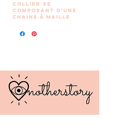
Collier se
composant d'une
chaine à maille
trombone en acier
inoxydable
doré ainsi que de
perles blanches en
résine
synthétique.
Les perles sont
montées sur une
chainette en acier
inoxydable doré.
Longueur total du
collier : 45 cm.
Ajustable dans la
maille de la
chaine.