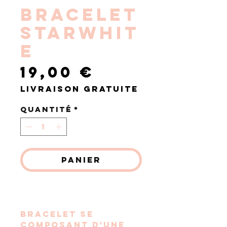
BRACELET
STARWHIT
E
Prix
19,00 €
Livraison gratuite
Quantité
*
Panier
Commander et payer
Bracelet se
composant d'une