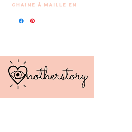
chaine à maille en
acier inoxydable
doré ainsi que de
perles étoiles
blanches en résine
synthétique.
Les perles sont
montées sur une
chainette en acier
inoxydable.
Bracelet ajustable
de 18 cm à 20 cm.
Chaque modèle est
unique. Non
personnalisable.
Monté à la main à
Vienne (38).