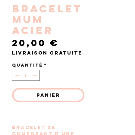
BRACELET
MUM
ACIER
Prix
20,00 €
Livraison gratuite
Quantité
*
Panier
Commander et payer
Bracelet se
composant d'une