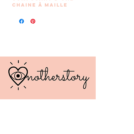
chaine à maille
trombone en acier
inoxydable
doré ainsi que de
perles cubes
formant le mot
"MUM"
Les perles sont
montées sur une
chainette en acier
inoxydable doré.
Bracelet ajustable
de 18 cm à 20 cm.
Monté à la main à
Vienne (38).
Expédié sous 2 à
4 jours ouvrés.