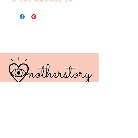
acier inoxydable
travaillée avec
une résine
pailletée.
Le tout monté sur
un cordon
japonais MOKUBA
en fil métallisé or
ou noir/argent.
Cordon de 30 cm
réglable à l’aide
d’un nœud.
Finition: Embout
carré et breloque
croix grecque en
acier inoxydable.
Chaque modèle est