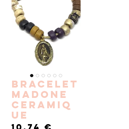
BRACELET
MADONE
CERAMIQ
UE
Prix
10,74 €