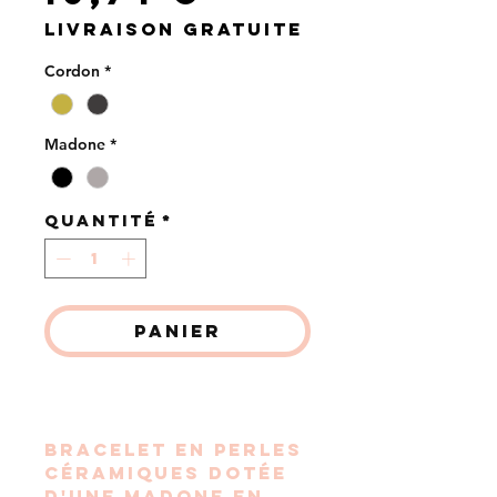
Livraison gratuite
Cordon
*
Madone
*
Quantité
*
Panier
Commander et payer
Bracelet en perles
céramiques dotée
d'une Madone en