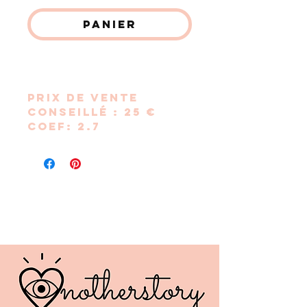
Panier
Commander et payer
Prix de vente
conseillé : 25 €
Coef: 2.7
Bracelet en perles
céramiques avec
lettre cube en bois
formant le mot "
AMOUR
Le tout monté sur
un cordon
élastique et doté
d’un breloque
étoile acier inox