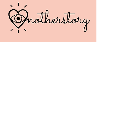
élastique.
Dimension : 18 / 20
cm
©
Anotherstory.fr
Anotherstory
2 rue de la Chaine 38200
Vienne
bonjour.anotherstory@gmail.com
SIRET :
90199952400019