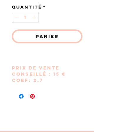
Quantité
*
Panier
Commander et payer
Prix de vente
conseillé : 15 €
Coef: 2.7
Bracelet en perles
bois et perles
pépites en acier
inoxdable.
Le tout monté sur
un cordon