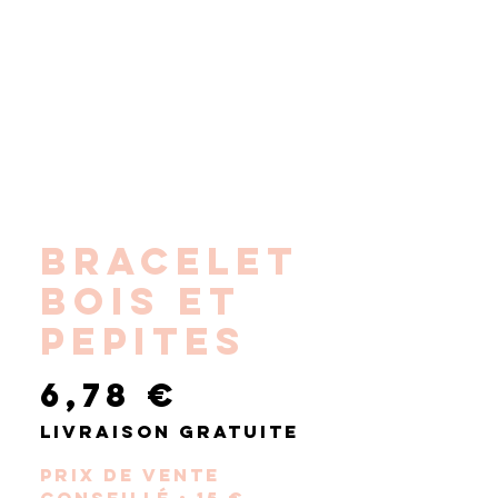
BRACELET
BOIS ET
PEPITES
Prix
6,78 €
Livraison gratuite
Prix de vente