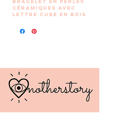
Bracelet en perles
céramiques avec
lettre cube en bois
formant le mot "
AMOUR"
Le tout monté sur
un cordon
élastique et doté
d’un breloque
étoile acier inox
Dimension : 18 / 20
cm
Chaque modèle est
unique. Non
personnalisable.
Fabriqué
artisanalement,
des nuances de