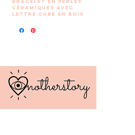
Bracelet en perles
céramiques avec
lettre cube en bois
formant le mot "
AMOUR"
Le tout monté sur
un cordon
élastique et doté
d’un breloque
étoile acier inox
Dimension : 18 / 20
cm
Chaque modèle est
unique. Non
personnalisable.
Fabriqué
artisanalement,
des nuances de