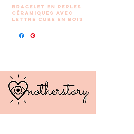
Bracelet en perles
céramiques avec
lettre cube en bois
formant le mot "
AMOUR"
Le tout monté sur
un cordon
élastique et doté
d’un breloque
étoile acier inox
Dimension : 18 / 20
cm
Chaque modèle est
unique. Non
personnalisable.
Fabriqué
artisanalement,