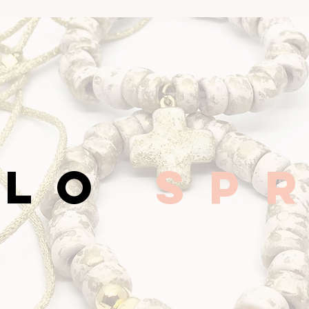
LLO
sP