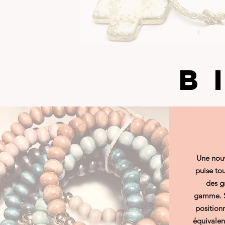
B
Une nouv
puise tou
des g
gamme. S
position
équivalen